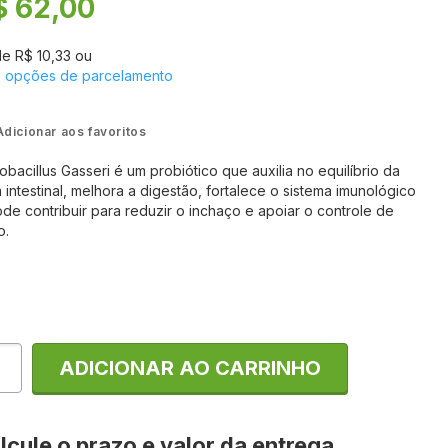
$ 62,00
de
R$ 10,33
ou
s opções de parcelamento
Adicionar aos favoritos
obacillus Gasseri é um probiótico que auxilia no equilíbrio da
a intestinal, melhora a digestão, fortalece o sistema imunológico
de contribuir para reduzir o inchaço e apoiar o controle de
o.
ADICIONAR AO CARRINHO
lcule o prazo e valor da entrega