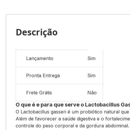
Saltar
para
o
início
Descrição
da
Galeria
de
imagens
Mais
Lançamento
Sim
informações
Pronta Entrega
Sim
Frete Grátis
Não
O que é e para que serve o Lactobacillus Ga
O Lactobacillus gasseri é um probiótico natural que 
Além de favorecer a saúde digestiva e o fortalecime
controle do peso corporal e da gordura abdominal.