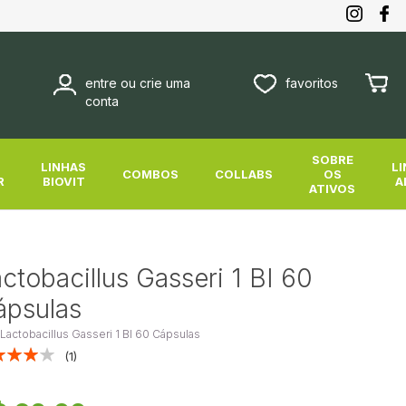
entre ou crie uma
favoritos
Meu Ca
conta
SOBRE
-
LINHAS
L
COMBOS
COLLABS
OS
R
BIOVIT
A
ATIVOS
ctobacillus Gasseri 1 BI 60
ápsulas
 Lactobacillus Gasseri 1 BI 60 Cápsulas
sificação:
1
100
f