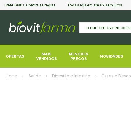
Frete Grátis. Confira as regras
Toda a loja em até 6x sem juros
Pesquisa
MAIS
MENORES
OFERTAS
NOVIDADES
VENDIDOS
PREÇOS
Home
Saúde
Digestão e Intestino
Gases e Desco
Pular
para
o
final
da
Galeria
de
imagens