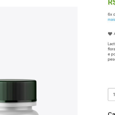
R
6
x 
mai
Lact
flor
e po
pes
Ca