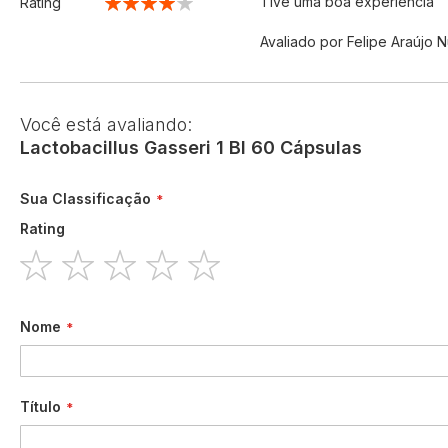
Tive uma boa experiência
Rating
80%
Avaliado por
Felipe Araújo 
Você está avaliando:
Lactobacillus Gasseri 1 BI 60 Cápsulas
Sua Classificação
Rating
1
2
3
4
5
star
stars
stars
stars
stars
Nome
Título