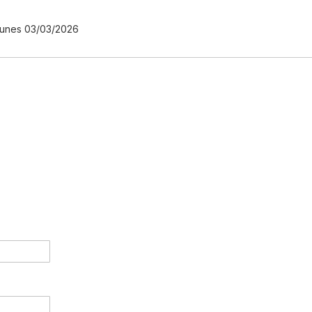
Enviado
Nunes
03/03/2026
por