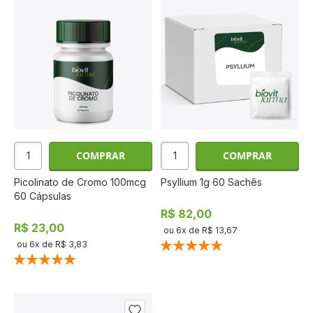
COMPRAR
COMPRAR
Picolinato de Cromo 100mcg
Psyllium 1g 60 Sachês
60 Cápsulas
R$ 82,00
R$ 23,00
ou
6
x de
R$ 13,67
Classificação:
ou
6
x de
R$ 3,83
100%
Classificação:
100%