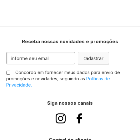
Receba nossas novidades e promoções
I
cadastrar
n
s
Concordo em fornecer meus dados para envio de
c
promoções e novidades, seguindo as
Políticas de
r
Privacidade.
e
v
a
Siga nossos canais
-
s
e
n
a
n
Central do cliente