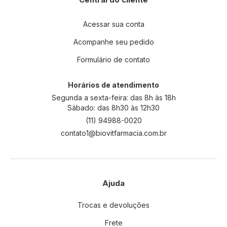
o
s
s
Acessar sua conta
a
Acompanhe seu pedido
N
e
Formulário de contato
w
s
l
Horários de atendimento
e
Segunda a sexta-feira: das 8h às 18h
t
Sábado: das 8h30 às 12h30
t
(11) 94988-0020
e
contato1@biovitfarmacia.com.br
r
:
Ajuda
Trocas e devoluções
Frete