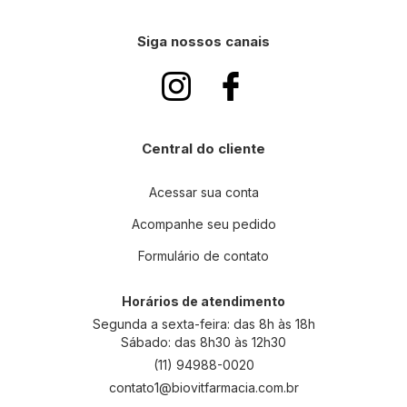
v
a
Siga nossos canais
-
s
e
n
a
n
Central do cliente
o
s
s
Acessar sua conta
a
Acompanhe seu pedido
N
e
Formulário de contato
w
s
l
Horários de atendimento
e
Segunda a sexta-feira: das 8h às 18h
t
Sábado: das 8h30 às 12h30
t
(11) 94988-0020
e
contato1@biovitfarmacia.com.br
r