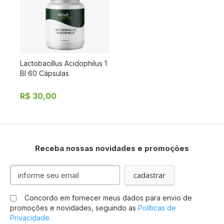
Lactobacillus Acidophilus 1
BI 60 Cápsulas
R$ 30,00
Receba nossas novidades e promoções
I
cadastrar
n
s
Concordo em fornecer meus dados para envio de
c
promoções e novidades, seguindo as
Políticas de
r
Privacidade.
e