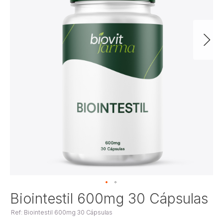
Saltar
Biointestil 600mg 30 Cápsulas
para
Ref: Biointestil 600mg 30 Cápsulas
o