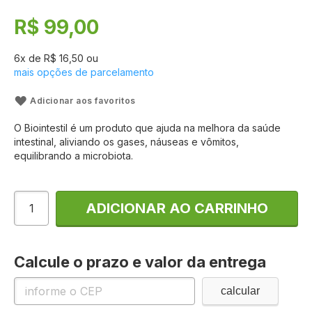
início
da
R$ 99,00
Galeria
de
imagens
6
x de
R$ 16,50
ou
mais opções de parcelamento
Adicionar aos favoritos
O Biointestil é um produto que ajuda na melhora da saúde
intestinal, aliviando os gases, náuseas e vômitos,
equilibrando a microbiota.
ADICIONAR AO CARRINHO
Calcule o prazo e valor da entrega