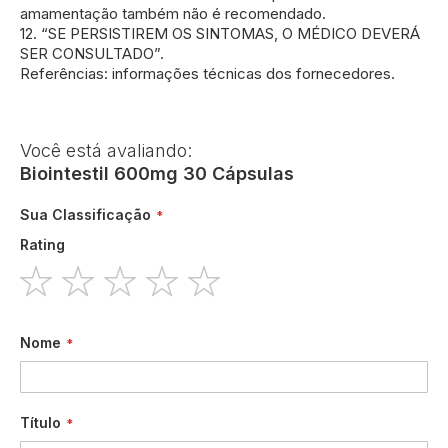
amamentação também não é recomendado.
12. “SE PERSISTIREM OS SINTOMAS, O MÉDICO DEVERÁ
SER CONSULTADO”.
Referências: informações técnicas dos fornecedores.
Você está avaliando:
Biointestil 600mg 30 Cápsulas
Sua Classificação
Rating
1
2
3
4
5
star
stars
stars
stars
stars
Nome
Título