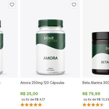
s
Amora 250mg 120 Cápsulas
Beta Alanina 30
AR
COMPRAR
R$ 25,00
R$ 79,99
ou
6
x de
R$ 4,17
ou
6
x de
R$ 13,3
Classificação:
Classificação:
100%
90%