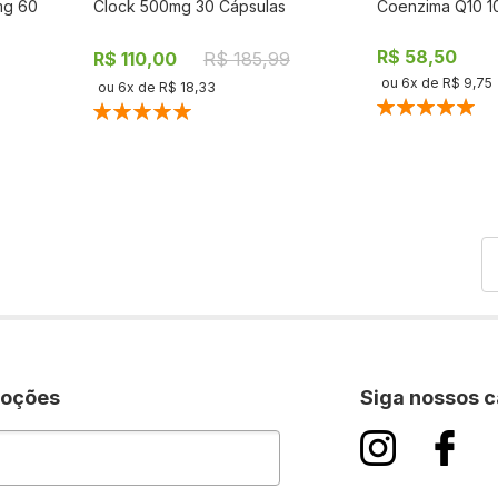
mg 60
Clock 500mg 30 Cápsulas
Coenzima Q10 1
AR
COMPRAR
R$ 58,50
R$ 110,00
R$ 185,99
ou
6
x de
R$ 9,75
ou
6
x de
R$ 18,33
Classificação:
Classificação:
100%
100%
P
moções
Siga nossos c