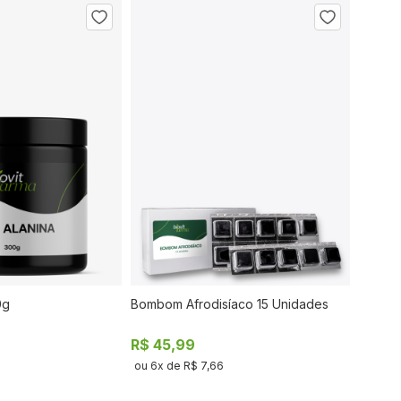
De
0g
Bombom Afrodisíaco 15 Unidades
COMPRAR
COMPRAR
R$ 45,99
3
ou
6
x de
R$ 7,66