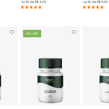
ou
6
x de
R$ 3,33
ou
6
x de
R$ 5,00
Classificação:
Classificação:
100%
100%
41
% OFF