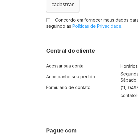
c
cadastrar
r
e
Concordo em fornecer meus dados para
v
seguindo as
Políticas de Privacidade.
a
-
s
e
Central do cliente
n
a
n
Acessar sua conta
Horário
o
Segunda 
s
Acompanhe seu pedido
Sábado:
s
Formulário de contato
(11) 94
a
N
contato1
e
w
s
l
e
Pague com
t
t