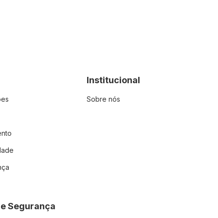
Institucional
ões
Sobre nós
ento
idade
nça
 e Segurança