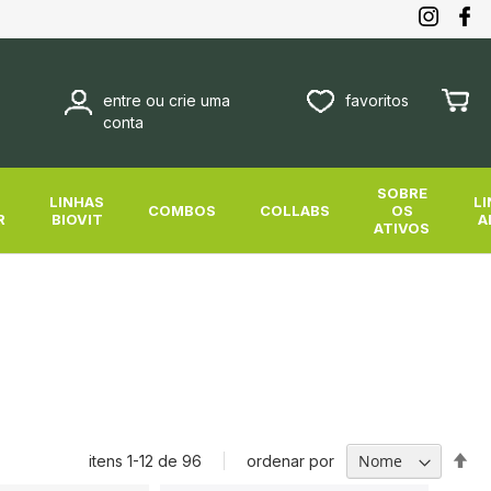
entre ou crie uma
favoritos
Meu Ca
conta
SOBRE
-
LINHAS
L
COMBOS
COLLABS
OS
R
BIOVIT
A
ATIVOS
Def
ordenar por
itens
1
-
12
de
96
Di