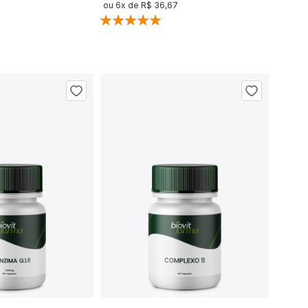
ou
6
x de
R$ 36,67
Classificação:
100%