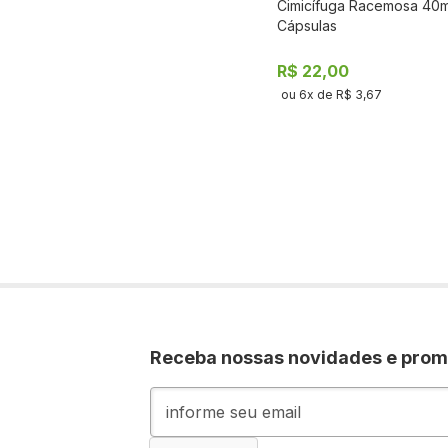
Cimicífuga Racemosa 40
COMPR
Cápsulas
R$ 22,00
ou
6
x de
R$ 3,67
Receba nossas novidades e pro
I
n
s