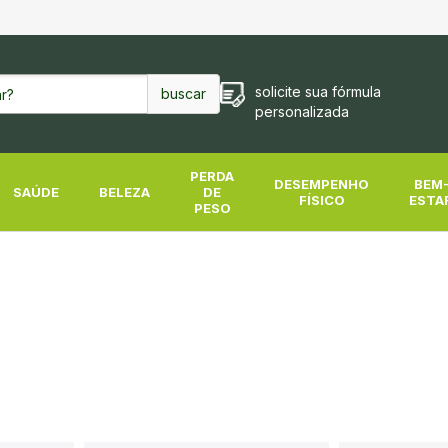
solicite sua fórmula
personalizada
Pesquisa
PERDA
DESEMPENHO
BEM
SAÚDE
BELEZA
DE
FÍSICO
ESTA
PESO