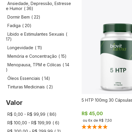
Ansiedade, Depressão, Estresse
artigo
e Humor
36
artigo
Dormir Bem
22
artigo
Fadiga
20
Libido e Estimulantes Sexuais
artigo
17
artigo
Longevidade
11
artigo
Memória e Concentração
15
Menopausa, TPM e Cólicas
14
artigo
artigo
Óleos Essenciais
14
artigo
Tinturas Medicinais
2
5 HTP 100mg 30 Cápsula
Valor
COMPR
R$ 45,00
artigo
R$ 0,00
-
R$ 99,99
86
ou
6
x de
R$ 7,50
artigo
R$ 100,00
-
R$ 199,99
6
Classificação:
artigo
R$ 200,00
-
R$ 299,99
2
100%