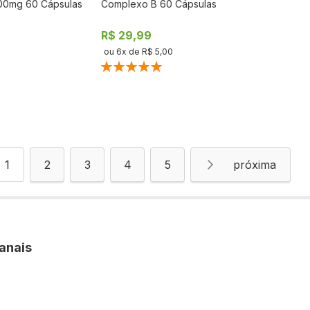
00mg 60 Cápsulas
Complexo B 60 Cápsulas
COMPRAR
COMPRAR
R$ 29,99
ou
6
x de
R$ 5,00
Classificação:
100%
ágina
Você esta lendo a pagina
Página
Página
Página
Página
Página
Próximo
1
2
3
4
5
anais