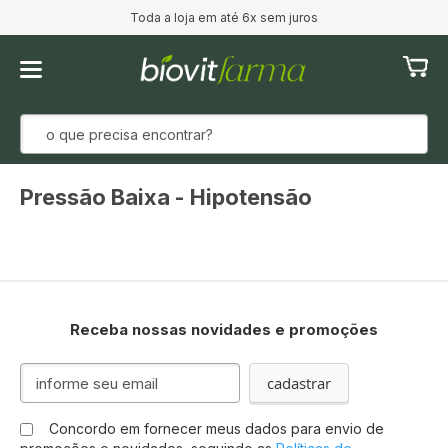
Toda a loja em até 6x sem juros
Meu Ca
Pressão Baixa - Hipotensão
Receba nossas novidades e promoções
I
cadastrar
n
s
Concordo em fornecer meus dados para envio de
c