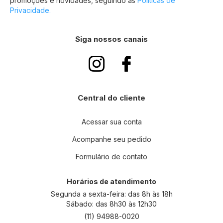
promoções e novidades, seguindo as
Políticas de
r
Privacidade.
e
v
a
Siga nossos canais
-
s
e
n
a
n
Central do cliente
o
s
s
Acessar sua conta
a
Acompanhe seu pedido
N
e
Formulário de contato
w
s
l
Horários de atendimento
e
Segunda a sexta-feira: das 8h às 18h
t
Sábado: das 8h30 às 12h30
t
(11) 94988-0020
e