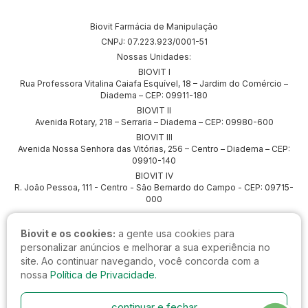
Biovit Farmácia de Manipulação
CNPJ: 07.223.923/0001-51
Nossas Unidades:
BIOVIT I
Rua Professora Vitalina Caiafa Esquível, 18 – Jardim do Comércio –
Diadema – CEP: 09911-180
BIOVIT II
Avenida Rotary, 218 – Serraria – Diadema – CEP: 09980-600
BIOVIT III
Avenida Nossa Senhora das Vitórias, 256 – Centro – Diadema – CEP:
09910-140
BIOVIT IV
R. João Pessoa, 111 - Centro - São Bernardo do Campo - CEP: 09715-
000
Biovit e os cookies:
a gente usa cookies para
personalizar anúncios e melhorar a sua experiência no
site. Ao continuar navegando, você concorda com a
nossa
Política de Privacidade.
continuar e fechar