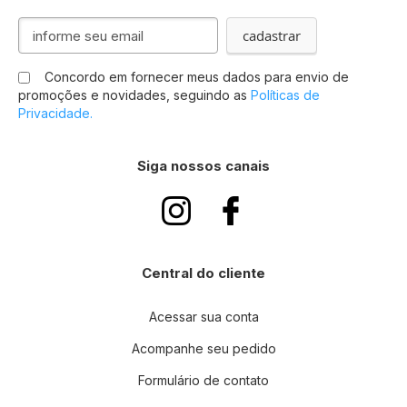
I
cadastrar
n
s
Concordo em fornecer meus dados para envio de
c
promoções e novidades, seguindo as
Políticas de
r
Privacidade.
e
v
a
Siga nossos canais
-
s
e
n
a
n
Central do cliente
o
s
s
Acessar sua conta
a
Acompanhe seu pedido
N
e
Formulário de contato
w
s