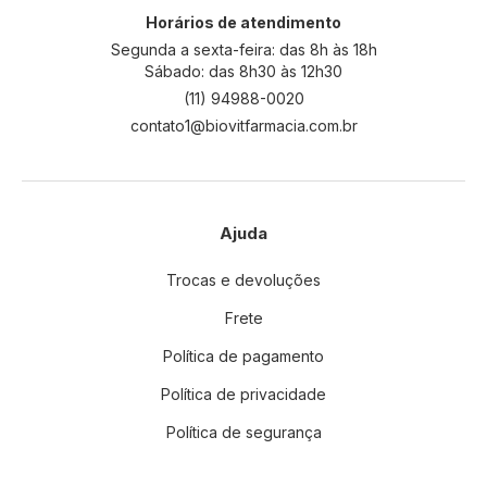
l
Horários de atendimento
e
Segunda a sexta-feira: das 8h às 18h
t
Sábado: das 8h30 às 12h30
t
(11) 94988-0020
e
contato1@biovitfarmacia.com.br
r
:
Ajuda
Trocas e devoluções
Frete
Política de pagamento
Política de privacidade
Política de segurança