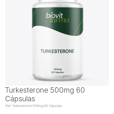
Saltar
Turkesterone 500mg 60
para
Cápsulas
o
início
Ref: Turkesterone 500mg 60 Cápsulas
da
Galeria