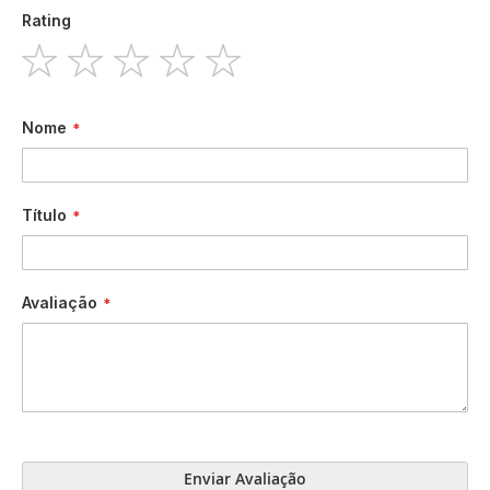
Rating
1
2
3
4
5
star
stars
stars
stars
stars
Nome
Título
Avaliação
Enviar Avaliação