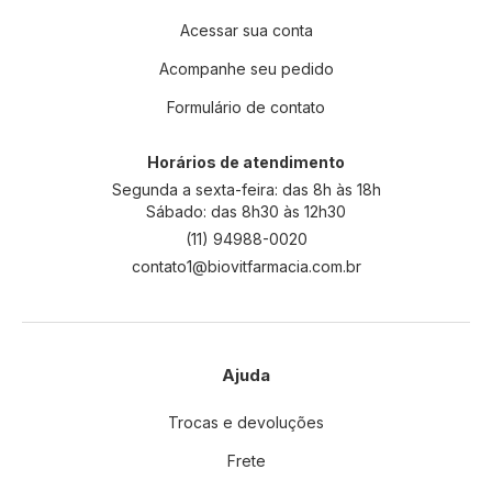
s
s
Acessar sua conta
a
Acompanhe seu pedido
N
e
Formulário de contato
w
s
l
Horários de atendimento
e
Segunda a sexta-feira: das 8h às 18h
t
Sábado: das 8h30 às 12h30
t
(11) 94988-0020
e
contato1@biovitfarmacia.com.br
r
:
Ajuda
Trocas e devoluções
Frete