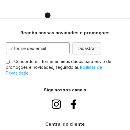
Receba nossas novidades e promoções
I
cadastrar
n
s
Concordo em fornecer meus dados para envio de
c
promoções e novidades, seguindo as
Políticas de
r
Privacidade.
e
v
a
Siga nossos canais
-
s
e
n
a
n
Central do cliente
o