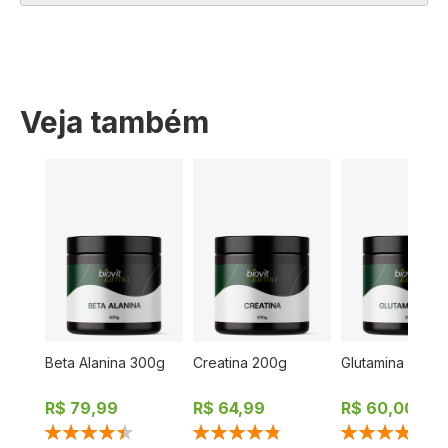
Veja também
er
Beta Alanina 300g
Creatina 200g
Glutamina Pure
R$ 79,99
R$ 64,99
R$ 60,00
Classificação:
Classificação:
Classificação:
90%
97%
100%