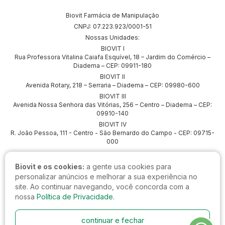
Biovit Farmácia de Manipulação
CNPJ: 07.223.923/0001-51
Nossas Unidades:
BIOVIT I
Rua Professora Vitalina Caiafa Esquível, 18 – Jardim do Comércio –
Diadema – CEP: 09911-180
BIOVIT II
Avenida Rotary, 218 – Serraria – Diadema – CEP: 09980-600
BIOVIT III
Avenida Nossa Senhora das Vitórias, 256 – Centro – Diadema – CEP:
09910-140
BIOVIT IV
R. João Pessoa, 111 - Centro - São Bernardo do Campo - CEP: 09715-
000
Biovit e os cookies:
a gente usa cookies para
personalizar anúncios e melhorar a sua experiência no
site. Ao continuar navegando, você concorda com a
nossa
Política de Privacidade.
continuar e fechar