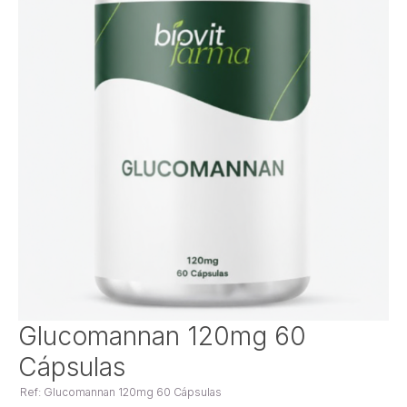
Saltar
Glucomannan 120mg 60
para
Cápsulas
o
início
Ref: Glucomannan 120mg 60 Cápsulas
da