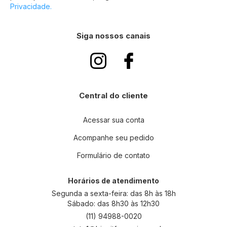
Privacidade.
e
v
a
Siga nossos canais
-
s
e
n
a
n
Central do cliente
o
s
s
Acessar sua conta
a
Acompanhe seu pedido
N
e
Formulário de contato
w
s
l
Horários de atendimento
e
Segunda a sexta-feira: das 8h às 18h
t
Sábado: das 8h30 às 12h30
t
(11) 94988-0020
e