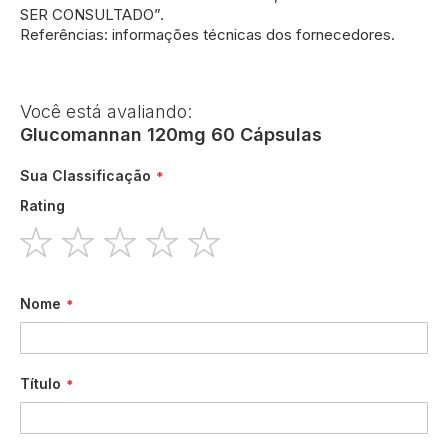
SER CONSULTADO”.
Referências: informações técnicas dos fornecedores.
Você está avaliando:
Glucomannan 120mg 60 Cápsulas
Sua Classificação
Rating
1
2
3
4
5
star
stars
stars
stars
stars
Nome
Título