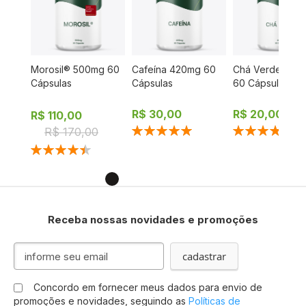
 60
Morosil® 500mg 60
Cafeína 420mg 60
Chá Verde 400
Cápsulas
Cápsulas
60 Cápsulas
R$ 30,00
R$ 20,00
R$ 110,00
Classificação:
Classificação:
R$ 170,00
100%
90%
Classificação:
90%
Receba nossas novidades e promoções
I
cadastrar
n
s
Concordo em fornecer meus dados para envio de
c
promoções e novidades, seguindo as
Políticas de
r