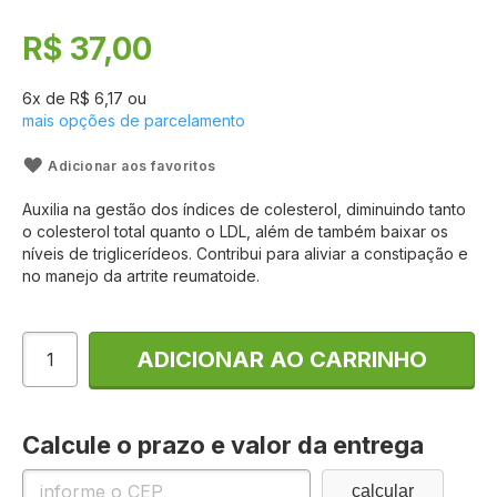
Galeria
de
R$ 37,00
imagens
6
x de
R$ 6,17
ou
mais opções de parcelamento
Adicionar aos favoritos
Auxilia na gestão dos índices de colesterol, diminuindo tanto
o colesterol total quanto o LDL, além de também baixar os
níveis de triglicerídeos. Contribui para aliviar a constipação e
no manejo da artrite reumatoide.
ADICIONAR AO CARRINHO
Calcule o prazo e valor da entrega