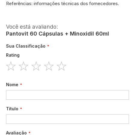
Referências: informações técnicas dos fornecedores.
Você está avaliando:
Pantovit 60 Cápsulas + Minoxidil 60ml
Sua Classificação
Rating
1
2
3
4
5
star
stars
stars
stars
stars
Nome
Título
Avaliação