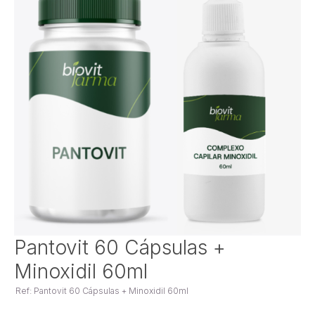
Saltar
Pantovit 60 Cápsulas +
para
Minoxidil 60ml
o
início
Ref: Pantovit 60 Cápsulas + Minoxidil 60ml
da
Galeria