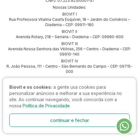
CNPJ: 07.223.923/0001-51
Nossas Unidades:
BIOVIT I
Rua Professora Vitalina Caiafa Esquível, 18 – Jardim do Comércio –
Diadema – CEP: 09911-180
BIOVIT II
Avenida Rotary, 218 – Serraria – Diadema – CEP: 09980-600
BIOVIT III
Avenida Nossa Senhora das Vitórias, 256 – Centro – Diadema – CEP:
09910-140
BIOVIT IV
R. João Pessoa, 111 - Centro - São Bernardo do Campo - CEP: 09715-
000
Biovit e os cookies:
a gente usa cookies para
personalizar anúncios e melhorar a sua experiência no
site. Ao continuar navegando, você concorda com a
nossa
Política de Privacidade.
continuar e fechar