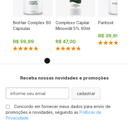
 60
BioHair Complex 60
Complexo Capilar
Pantovit
Cápsulas
Minoxidil 5% 60ml
R$ 39,99
R$ 59,99
R$ 47,00
Classificação:
96%
Classificação:
Classificação:
97%
97%
Receba nossas novidades e promoções
I
cadastrar
n
s
Concordo em fornecer meus dados para envio de
c
promoções e novidades, seguindo as
Políticas de
r
Privacidade.
e
v