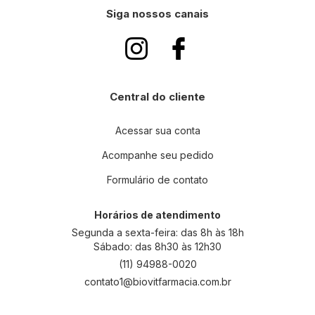
a
Siga nossos canais
-
s
e
n
a
n
Central do cliente
o
s
s
Acessar sua conta
a
Acompanhe seu pedido
N
e
Formulário de contato
w
s
l
Horários de atendimento
e
Segunda a sexta-feira: das 8h às 18h
t
Sábado: das 8h30 às 12h30
t
(11) 94988-0020
e
contato1@biovitfarmacia.com.br
r
: