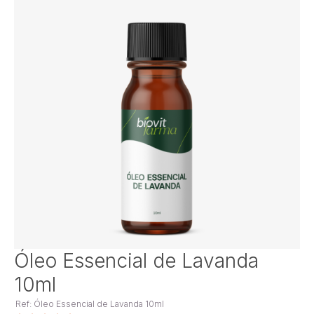
Saltar
Óleo Essencial de Lavanda
para
10ml
o
início
Ref: Óleo Essencial de Lavanda 10ml
da