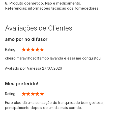
8. Produto cosmético. Não é medicamento.
Referências: informações técnicas dos fornecedores.
Avaliações de Clientes
amo por no difusor
Rating
100%
cheiro maravilhoso!!!!amoo lavanda e essa me conquistou
Enviado
Avaliado por
Vanessa
27/07/2026
por
Meu preferido!
Rating
100%
Esse óleo dá uma sensação de tranquilidade bem gostosa,
principalmente depois de um dia mais corrido.