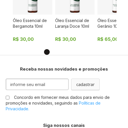
 de
Óleo Essencial de
Óleo Essencial de
Óleo Essencial 
10ml
Bergamota 10ml
Laranja Doce 10ml
Gerânio 10ml
R$ 30,00
R$ 30,00
R$ 65,00
Receba nossas novidades e promoções
I
cadastrar
n
s
Concordo em fornecer meus dados para envio de
c
promoções e novidades, seguindo as
Políticas de
r
Privacidade.
e
v
a
Siga nossos canais
-