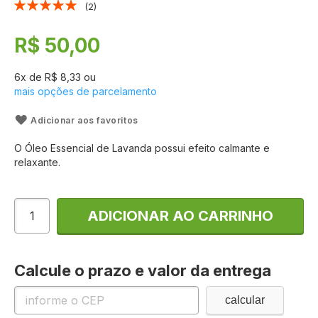
Classificação:
2
Galeria
100
100
% of
de
imagens
R$ 50,00
6
x de
R$ 8,33
ou
mais opções de parcelamento
Adicionar aos favoritos
O Óleo Essencial de Lavanda possui efeito calmante e
relaxante.
ADICIONAR AO CARRINHO
Calcule o prazo e valor da entrega