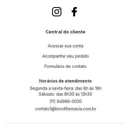
s
e
n
a
n
Central do cliente
o
s
s
Acessar sua conta
a
Acompanhe seu pedido
N
e
Formulário de contato
w
s
l
Horários de atendimento
e
Segunda a sexta-feira: das 8h às 18h
t
Sábado: das 8h30 às 12h30
t
(11) 94988-0020
e
contato1@biovitfarmacia.com.br
r
: