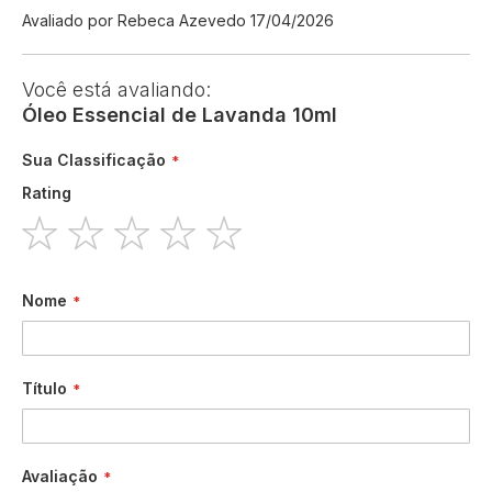
Enviado
Avaliado por
Rebeca Azevedo
17/04/2026
por
Você está avaliando:
Óleo Essencial de Lavanda 10ml
Sua Classificação
Rating
1
2
3
4
5
star
stars
stars
stars
stars
Nome
Título
Avaliação