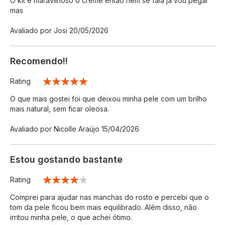
O kit é maravilhoso o creme então nem se fala já vou pegar
mas
Enviado
Avaliado por
Josi
20/05/2026
por
Recomendo!!
Rating
100%
O que mais gostei foi que deixou minha pele com um brilho
mais natural, sem ficar oleosa.
Enviado
Avaliado por
Nicolle Araújo
15/04/2026
por
Estou gostando bastante
Rating
80%
Comprei para ajudar nas manchas do rosto e percebi que o
tom da pele ficou bem mais equilibrado. Além disso, não
irritou minha pele, o que achei ótimo.