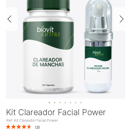
Saltar
Kit Clareador Facial Power
para
Ref: Kit Clareador Facial Power
o
Classificação:
início
3