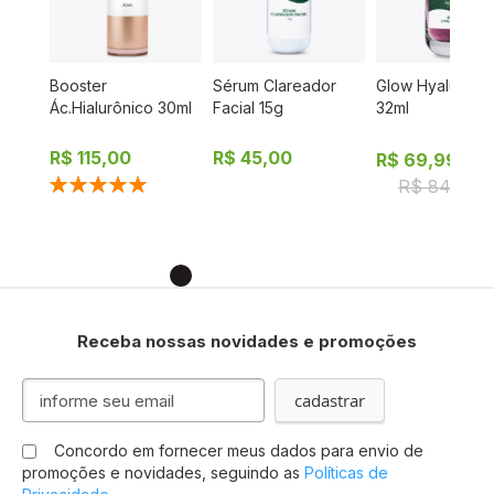
l
Booster
Sérum Clareador
Glow Hyaluronic
ílico
Ác.Hialurônico 30ml
Facial 15g
32ml
co
R$ 115,00
R$ 45,00
R$ 69,99
Classificação:
R$ 84,00
100%
Receba nossas novidades e promoções
I
cadastrar
n
s
Concordo em fornecer meus dados para envio de
c
promoções e novidades, seguindo as
Políticas de
r