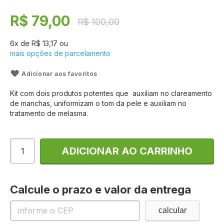
93
100
% of
da
Galeria
R$ 79,00
R$ 100,00
de
imagens
6
x de
R$ 13,17
ou
mais opções de parcelamento
Adicionar aos favoritos
Kit com dois produtos potentes que auxiliam no clareamento
de manchas, uniformizam o tom da pele e auxiliam no
tratamento de melasma.
ADICIONAR AO CARRINHO
Calcule o prazo e valor da entrega