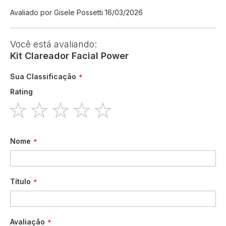
Enviado
Avaliado por
Gisele Possetti
16/03/2026
por
Você está avaliando:
Kit Clareador Facial Power
Sua Classificação
Rating
1
2
3
4
5
star
stars
stars
stars
stars
Nome
Título
Avaliação