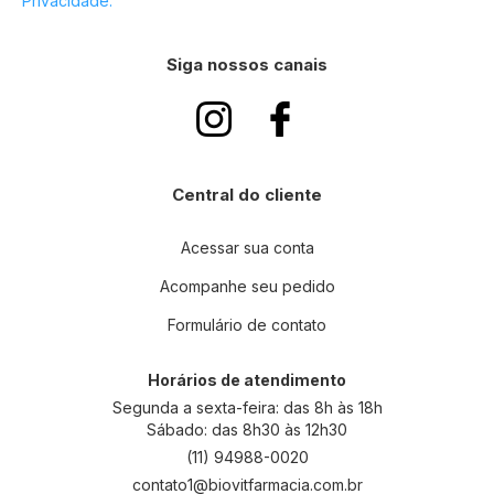
Privacidade.
e
v
a
Siga nossos canais
-
s
e
n
a
n
Central do cliente
o
s
s
Acessar sua conta
a
Acompanhe seu pedido
N
e
Formulário de contato
w
s
l
Horários de atendimento
e
Segunda a sexta-feira: das 8h às 18h
t
Sábado: das 8h30 às 12h30
t
(11) 94988-0020
e
contato1@biovitfarmacia.com.br
r