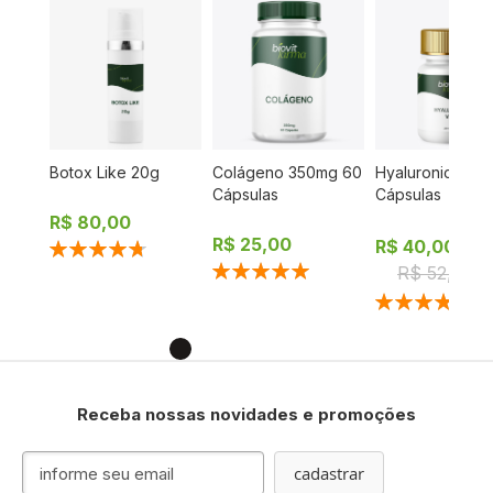
co
Botox Like 20g
Colágeno 350mg 60
Hyaluronic VitC 
las
Cápsulas
Cápsulas
R$ 80,00
R$ 25,00
R$ 40,00
Classificação:
95%
Classificação:
R$ 52,00
100%
Classificação:
100%
Receba nossas novidades e promoções
I
cadastrar
n