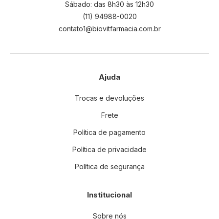
t
Sábado: das 8h30 às 12h30
t
(11) 94988-0020
e
contato1@biovitfarmacia.com.br
r
:
Ajuda
Trocas e devoluções
Frete
Política de pagamento
Política de privacidade
Política de segurança
Institucional
Sobre nós