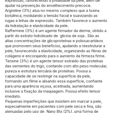
expressão, favorecendo a jovialidade da pele, além de
ajudar na prevenção do envelhecimento precoce.
Argireline (3%) atua no mesmo complexo que a toxina
botulínica, modulando a tensão facial e suavizando as
rugas e linhas de expressão. Também favorece o aumento
da hidratação e elasticidade da pele.
Raffermine (3%) é um agente firmador da derme, obtido a
partir do extrato hidrolisado de glicina de soja . São as
altas concentrações de glicoproteínas e polissacarídeos
que promovem seus benefícios, ajudando a reestruturar a
pele, favorecendo a elasticidade, organizando as fibras de
colágeno e encorajando para o aumento da firmeza firme.
Tensine (3%) é um agente tensor extraído das proteínas
das sementes do trigo, contando com alto peso molecular,
pureza e estrutura terciária de proteínas. Possui a
capacidade de se restringir na superfície da pele,
formando um filme e alisando essa superfície, confiante
para uma aparência viçosa, acetinada, aumentando
inclusive a fixação da maquiagem. Possui efeito tensor
imediato.
Pequenas imperfeições que insistem em marcar a pele,
especialmente em pacientes com pele seca e fina, são
atenuadas pelo uso de Nano Btx (2%), uma forma de