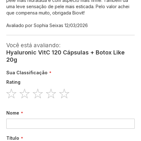
pele mais hidratada e com aspecto mais firme. Também dá
uma leve sensação de pele mais esticada. Pelo valor achei
que compensa muito, obrigada Biovit!
Enviado
Avaliado por
Sophia Seixas
12/03/2026
por
Você está avaliando:
Hyaluronic VitC 120 Cápsulas + Botox Like
20g
Sua Classificação
Rating
1
2
3
4
5
star
stars
stars
stars
stars
Nome
Título