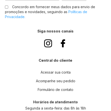
s
Concordo em fornecer meus dados para envio de
c
promoções e novidades, seguindo as
Políticas de
r
Privacidade.
e
v
a
Siga nossos canais
-
s
e
n
a
n
Central do cliente
o
s
s
Acessar sua conta
a
Acompanhe seu pedido
N
e
Formulário de contato
w
s
l
Horários de atendimento
e
Segunda a sexta-feira: das 8h às 18h