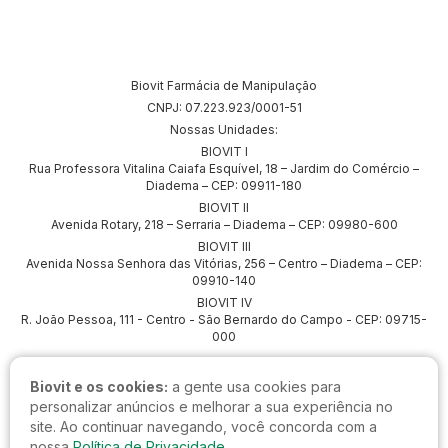
Biovit Farmácia de Manipulação
CNPJ: 07.223.923/0001-51
Nossas Unidades:
BIOVIT I
Rua Professora Vitalina Caiafa Esquível, 18 – Jardim do Comércio –
Diadema – CEP: 09911-180
BIOVIT II
Avenida Rotary, 218 – Serraria – Diadema – CEP: 09980-600
BIOVIT III
Avenida Nossa Senhora das Vitórias, 256 – Centro – Diadema – CEP:
09910-140
BIOVIT IV
R. João Pessoa, 111 - Centro - São Bernardo do Campo - CEP: 09715-
000
Biovit e os cookies:
a gente usa cookies para
personalizar anúncios e melhorar a sua experiência no
site. Ao continuar navegando, você concorda com a
nossa
Política de Privacidade.