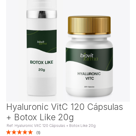
Saltar
Hyaluronic VitC 120 Cápsulas
para
+ Botox Like 20g
o
início
Ref: Hyaluronic VitC 120 Cápsulas + Botox Like 20g
da
Classificação:
1
Galeria