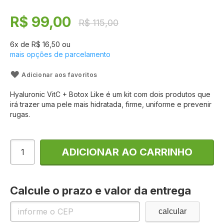
100
100
% of
de
imagens
R$ 99,00
R$ 115,00
6
x de
R$ 16,50
ou
mais opções de parcelamento
Adicionar aos favoritos
Hyaluronic VitC + Botox Like é um kit com dois produtos que
irá trazer uma pele mais hidratada, firme, uniforme e prevenir
rugas.
ADICIONAR AO CARRINHO
Calcule o prazo e valor da entrega