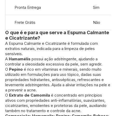
Pronta Entrega
Sim
Frete Grátis
Não
O
que é e para que serve a Espuma Calmante
e Cicatrizante?
A Espuma Calmante e Cicatrizante é formulada com
extratos naturais, indicada para a limpeza de peles
sensíveis.
A
Hamamélis
possui ação adstringente, ajudando a
controlar a oleosidade excessiva da pele, sem agredir.
O
Pepino
é rico em vitaminas e minerais, sendo muito
utilizado em formulações para uso tópico, dadas suas
propriedades hidratantes, antissépticas, refrescantes e
levemente adstringentes. Ajuda a aliviar irritações na pele e
a prevenir a acne.
O
Extrato de Camomila
é concentrado em princípios
ativos com propriedades anti-inflamatórias, suavizantes,
cicatrizantes, emolientes e protetoras da pele, auxiliando
também no tratamento e controle da acne.
Composição: Hamamelis; Pepino; Camomila; Babosa;