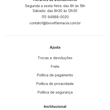
e
Segunda a sexta-feira: das 8h às 18h
t
Sábado: das 8h30 às 12h30
t
(11) 94988-0020
e
contato1@biovitfarmacia.com.br
r
:
Ajuda
Trocas e devoluções
Frete
Política de pagamento
Política de privacidade
Política de segurança
Institucional