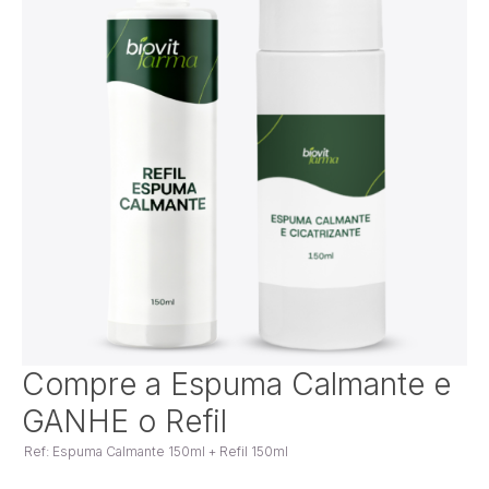
Saltar
Compre a Espuma Calmante e
para
GANHE o Refil
o
início
Ref: Espuma Calmante 150ml + Refil 150ml
da
Galeria