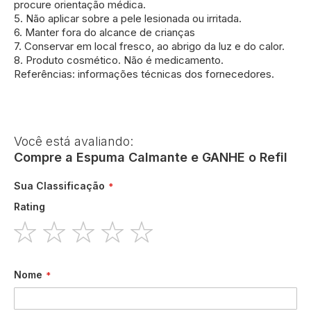
procure orientação médica.
5. Não aplicar sobre a pele lesionada ou irritada.
6. Manter fora do alcance de crianças
7. Conservar em local fresco, ao abrigo da luz e do calor.
8. Produto cosmético. Não é medicamento.
Referências: informações técnicas dos fornecedores.
Você está avaliando:
Compre a Espuma Calmante e GANHE o Refil
Sua Classificação
Rating
1
2
3
4
5
star
stars
stars
stars
stars
Nome