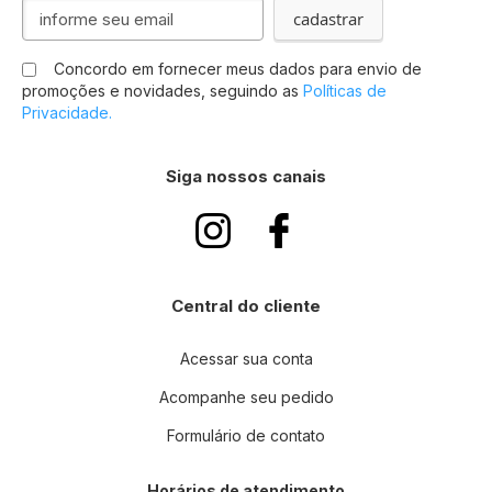
I
cadastrar
n
s
Concordo em fornecer meus dados para envio de
c
promoções e novidades, seguindo as
Políticas de
r
Privacidade.
e
v
a
Siga nossos canais
-
s
e
n
a
n
Central do cliente
o
s
s
Acessar sua conta
a
Acompanhe seu pedido
N
e
Formulário de contato
w
s
l
Horários de atendimento