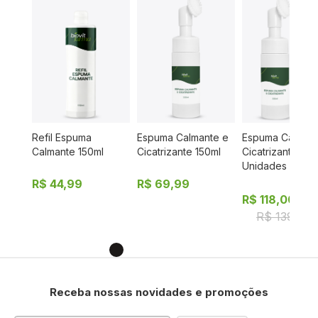
Refil Espuma
Espuma Calmante e
Espuma Calmant
150ml
Calmante 150ml
Cicatrizante 150ml
Cicatrizante 150
Unidades
R$ 44,99
R$ 69,99
R$ 118,00
R$ 139,98
Receba nossas novidades e promoções